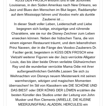
KÜSS DEN FROSCH entführt uns in die Schönheit
Louisianas, in den Süden Amerikas nach New Orleans, wo
Jazz und Blues den Menschen im Blut liegen, Raddampfer
auf dem Mississippi fahren und Voodoo mehr als dunkle
Zauberei ist ...
In dieser Stadt voller Leben, Leidenschaft und Liebe
begegnen sich lustige, einzigartige und rührende
Charaktere, wie sie nur die Disney-Zeichner zum Leben
erwecken können. Neben der hübschen Tiana, die von
einem eigenen Restaurant träumt, und dem lebensfrohen
Prinz Naveen, der in die Fänge des Voodoo-Zauberers Dr.
Facilier gerät, begeistern in KÜSS DEN FROSCH eine
Vielzahl weiterer Figuren wie der Jazz-verrückte Alligator
Louis, das bis über beide Ohren verliebte Glühwürmchen
Ray und die wunderbar verrückte Mama Odie mit ihrer
außergewöhnlichen Gehhilfe.Lassen Sie sich zu
Weihnachten von Disneys neuem Meisterwerk mit seinen
warmherzigen, witzigen und magischen Momenten
überraschen! Im Stil von Klassikern wie DIE SCHÖNE UND
DAS BIEST oder DER KÖNIG DER LÖWEN erzählen die
besten Künstler des Studios unter der Leitung von John
Musker und Ron Clements (ARIELLE, DIE KLEINE
MEERJUNGFRAU, ALADDIN, HERCULES) ein