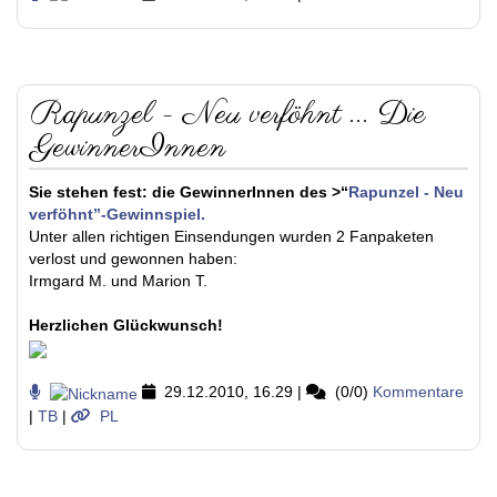
Rapunzel - Neu verföhnt ... Die
GewinnerInnen
Sie stehen fest: die GewinnerInnen des >“
Rapunzel - Neu
verföhnt”-Gewinnspiel
.
Unter allen richtigen Einsendungen wurden 2 Fanpaketen
verlost und gewonnen haben:
Irmgard M. und Marion T.
Herzlichen Glückwunsch!
29.12.2010, 16.29
|
(0/0)
Kommentare
|
TB
|
PL