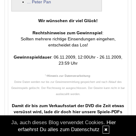
... Peter Pan
Wir wünschen dir viel Glück!
Rechtshinweise zum Gewinnspiel
:
Sollten mehrere richtige Einsendungen eingehen,
entscheidet das Los!
Gewinnspieldauer
: 06.11.2009, 12:00Uhr - 26.11.2009,
23:59 Uhr
">
Hinweis zur Datenverarbeitung
:
Deine Daten werden nur bis zur Gewinnerermittlung gespeichert und nach Ablauf des
Gewinnspiels gelöscht. Der Rechtsweg ist ausgeschlossen. Der Gewinn kann nicht in bar
ausbezahlt werden.
Damit dir bis zum Verkaufsstart der DVD die Zeit etwas
versüsst wird, lade dir doch hier unsere Spiele-PDFs
mit TinkerBell herunter:
Ja, auch dieses Blog verwendet Cookies.
Hier
erfaehrst Du alles zum Datenschutz
✖
Downloads
:
TinkerBell Labyrinth
? (PDF - 668 kb)