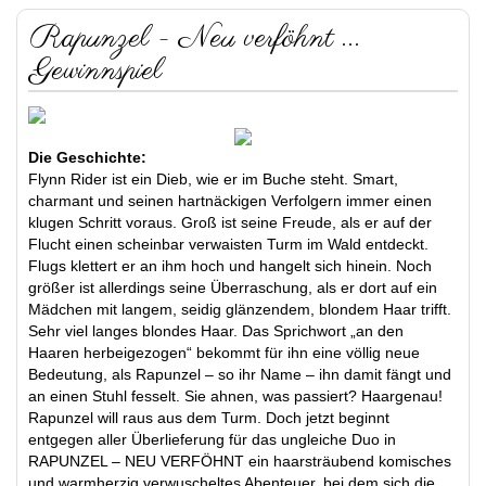
Rapunzel - Neu verföhnt ...
Gewinnspiel
Die Geschichte:
Flynn Rider ist ein Dieb, wie er im Buche steht. Smart,
charmant und seinen hartnäckigen Verfolgern immer einen
klugen Schritt voraus. Groß ist seine Freude, als er auf der
Flucht einen scheinbar verwaisten Turm im Wald entdeckt.
Flugs klettert er an ihm hoch und hangelt sich hinein. Noch
größer ist allerdings seine Überraschung, als er dort auf ein
Mädchen mit langem, seidig glänzendem, blondem Haar trifft.
Sehr viel langes blondes Haar. Das Sprichwort „an den
Haaren herbeigezogen“ bekommt für ihn eine völlig neue
Bedeutung, als Rapunzel – so ihr Name – ihn damit fängt und
an einen Stuhl fesselt. Sie ahnen, was passiert? Haargenau!
Rapunzel will raus aus dem Turm. Doch jetzt beginnt
entgegen aller Überlieferung für das ungleiche Duo in
RAPUNZEL – NEU VERFÖHNT ein haarsträubend komisches
und warmherzig verwuscheltes Abenteuer, bei dem sich die