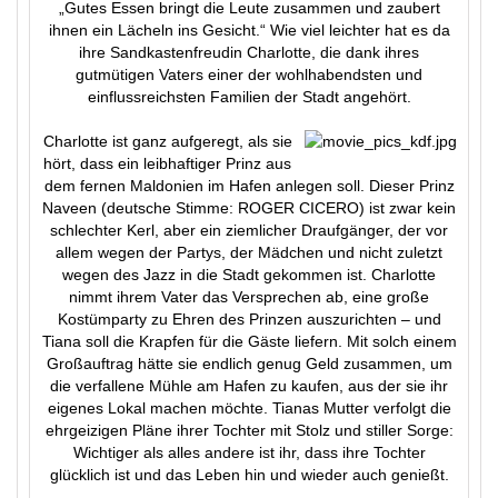
„Gutes Essen bringt die Leute zusammen und zaubert
ihnen ein Lächeln ins Gesicht.“ Wie viel leichter hat es da
ihre Sandkastenfreudin Charlotte, die dank ihres
gutmütigen Vaters einer der wohlhabendsten und
einflussreichsten Familien der Stadt angehört.
Charlotte ist ganz aufgeregt, als sie
hört, dass ein leibhaftiger Prinz aus
dem fernen Maldonien im Hafen anlegen soll. Dieser Prinz
Naveen (deutsche Stimme: ROGER CICERO) ist zwar kein
schlechter Kerl, aber ein ziemlicher Draufgänger, der vor
allem wegen der Partys, der Mädchen und nicht zuletzt
wegen des Jazz in die Stadt gekommen ist. Charlotte
nimmt ihrem Vater das Versprechen ab, eine große
Kostümparty zu Ehren des Prinzen auszurichten – und
Tiana soll die Krapfen für die Gäste liefern. Mit solch einem
Großauftrag hätte sie endlich genug Geld zusammen, um
die verfallene Mühle am Hafen zu kaufen, aus der sie ihr
eigenes Lokal machen möchte. Tianas Mutter verfolgt die
ehrgeizigen Pläne ihrer Tochter mit Stolz und stiller Sorge:
Wichtiger als alles andere ist ihr, dass ihre Tochter
glücklich ist und das Leben hin und wieder auch genießt.