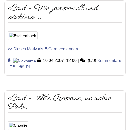
eCard - Wie jammervoll und
nüchtern....
>> Dieses Motiv als E-Card versenden
10.04.2007, 12.00
|
(0/0)
Kommentare
|
TB
|
PL
eCard - Alle Romane, wo wahre
Liebe..