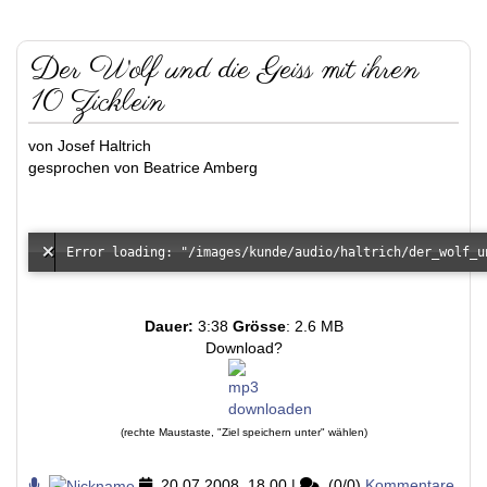
Der Wolf und die Geiss mit ihren
10 Zicklein
von Josef Haltrich
gesprochen von Beatrice Amberg
Dauer:
3:38
Grösse
: 2.6 MB
Download?
(rechte Maustaste, "Ziel speichern unter" wählen)
20.07.2008, 18.00
|
(0/0)
Kommentare