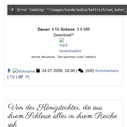
Dauer:
4:55
Grösse
: 3.5 MB
Download?
(rechte Maustaste, "Ziel speichern unter" wählen)
24.07.2008, 18.00
|
(0/0)
Kommentare
|
TB
|
PL
Von der Königstochter, die aus
ihrem Schlosse alles in ihrem Reiche
sah