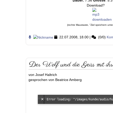
Dauer:
7:36
Grösse
: 5.
Download?
(rechte Maustaste, "Ziel speichern unte
22.07.2008, 18.00
|
(0/0)
Kom
Der Wolf und die Geiss mit ih
von Josef Haltrich
gesprochen von Beatrice Amberg