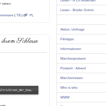
Lesen - H.Ch.Andersen
r" wählen)
Lesen - Brüder Grimm
mentare
|
TB
|
PL
Aktion, Umfrage
 ihrem Schlosse
Filmtipps
Informationen
Märchenpostamt
Postamt - Advent
Märchenreisen
Who is who
Error loading: "/images/kunde/audio/haltrich/von_der_koenigstochter_die_aus_ihrem_schlosse_alles_in_ihrem_reiche_sah.mp3"
WWW