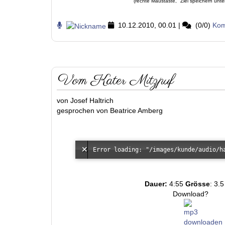
(rechte Maustaste, "Ziel speichern unte
10.12.2010, 00.01
|
(0/0)
Kom
Vom Kater Mitzpuf
von Josef Haltrich
gesprochen von Beatrice Amberg
Dauer:
4:55
Grösse
: 3.
Download?