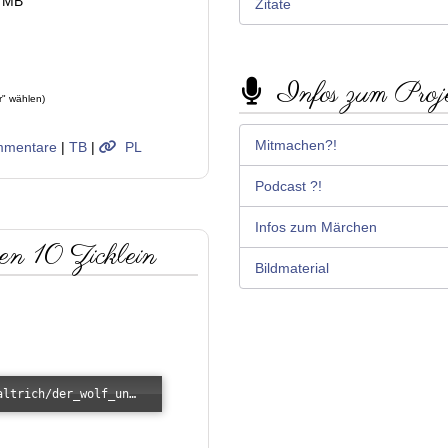
3 MB
Zitate
Infos zum Proj
r" wählen)
Mitmachen?!
mentare
|
TB
|
PL
Podcast ?!
Infos zum Märchen
ren 10 Zicklein
Bildmaterial
Error loading: "/images/kunde/audio/haltrich/der_wolf_und_die_geiss_mit_ihren_zehn_zicklein.mp3"