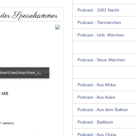
Podcast - 1001 Nacht
der Speisekammer
Podcast - Tiermärchen
Podcast - Unb. Märchen
Podcast - Neue Märchen
Error loading: "/images/kunde/audio/advent/weihnachten_in_der_speisekammer.mp3"
Podcast - Aus Afrika
6 MB
Podcast - Aus Asien
Podcast - Aus dem Balkan
Podcast - Baltikum
r" wählen)
Podcast - Aus China