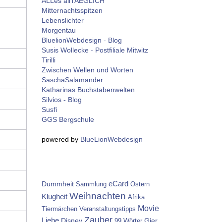
ALLes allTAEGLICH
Mitternachtsspitzen
Lebenslichter
Morgentau
BluelionWebdesign - Blog
Susis Wollecke - Postfiliale Mitwitz
Tirilli
Zwischen Wellen und Worten
SaschaSalamander
Katharinas Buchstabenwelten
Silvios - Blog
Susfi
GGS Bergschule
powered by
BlueLionWebdesign
Dummheit
eCard
Sammlung
Ostern
Weihnachten
Klugheit
Afrika
Movie
Tiermärchen
Veranstaltungstipps
Zauber
Liebe
Disney
Gier
99 Wörter