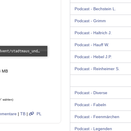
Podcast - Bechstein L.
Podcast - Grimm
Podcast - Haltrich J.
Podcast - Hauff W.
Error loading: "/images/kunde/audio/advent/stadtmaus_und_feldmaus.mp3"
Podcast - Hebel J.P.
Podcast - Reinheimer S.
8 MB
Podcast - Diverse
r" wählen)
Podcast - Fabeln
mentare
|
TB
|
PL
Podcast - Feenmärchen
Podcast - Legenden