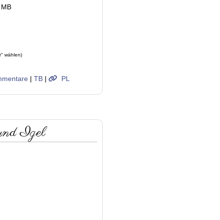
6 MB
r" wählen)
mentare
|
TB
|
PL
und Igel