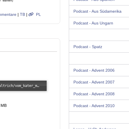
r" wählen)
Podcast - Aus Südamerika
mentare
|
TB
|
PL
Podcast - Aus Ungarn
Podcast - Spatz
Podcast - Advent 2006
Podcast - Advent 2007
Error loading: "/images/kunde/audio/haltrich/vom_kater_mitzpuf.mp3"
Podcast - Advent 2008
5 MB
Podcast - Advent 2010