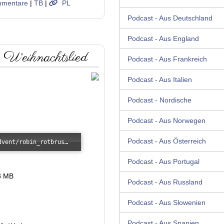
mentare
|
TB
|
PL
Podcast - Aus Deutschland
Podcast - Aus England
 Weihnachtslied
Podcast - Aus Frankreich
Podcast - Aus Italien
Podcast - Nordische
Podcast - Aus Norwegen
Podcast - Aus Österreich
Error loading: "/images/kunde/audio/advent/robin_rotbrusts_weihnachtslied.mp3"
Podcast - Aus Portugal
8 MB
Podcast - Aus Russland
Podcast - Aus Slowenien
Podcast - Aus Spanien