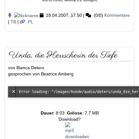
und im iTunes, WinAmp o.ä. einfügen)
18.04.2007, 17.50
|
(0/0)
Kommentare
|
TB
|
PL
Unda, die Herrscherin der Tiefe
von Bianca Deters
gesprochen von Beatrice Amberg
Dauer:
8:03
Grösse
: 7.7 MB
Download?