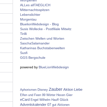
Wortperlen
ALLes allTAEGLICH
Mitternachtsspitzen
Lebenslichter
Morgentau
BluelionWebdesign - Blog
Susis Wollecke - Postfiliale Mitwitz
Tirilli
Zwischen Wellen und Worten
SaschaSalamander
Katharinas Buchstabenwelten
Susfi
GGS Bergschule
powered by
BlueLionWebdesign
Zauber
Aktion
Disney
Liebe
Aphorismen
Gier
Elfen und Feen
99 Wörter
Hexen
eCard
Glück
Engel
Wilhelm Hauff
Adventskalender 07
gut
Aktionen