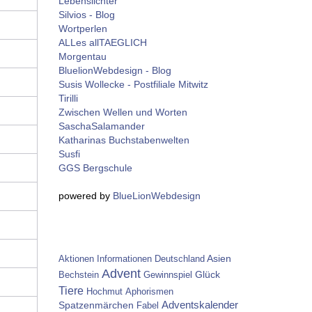
Lebenslichter
Silvios - Blog
Wortperlen
ALLes allTAEGLICH
Morgentau
BluelionWebdesign - Blog
Susis Wollecke - Postfiliale Mitwitz
Tirilli
Zwischen Wellen und Worten
SaschaSalamander
Katharinas Buchstabenwelten
Susfi
GGS Bergschule
powered by
BlueLionWebdesign
Asien
Aktionen
Informationen
Deutschland
Advent
Glück
Bechstein
Gewinnspiel
Tiere
Hochmut
Aphorismen
Spatzenmärchen
Adventskalender
Fabel