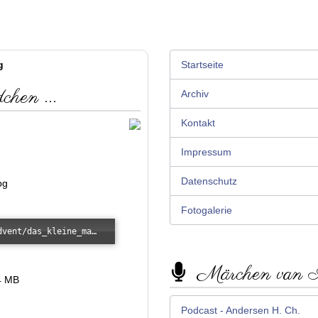
g
Startseite
hen ...
Archiv
Kontakt
Impressum
Datenschutz
Fotogalerie
Error loading: "/images/kunde/audio/advent/das_kleine_maedchen_mit_den_schwefelhoelzchen.mp3"
Märchen van
4 MB
Podcast - Andersen H. Ch.