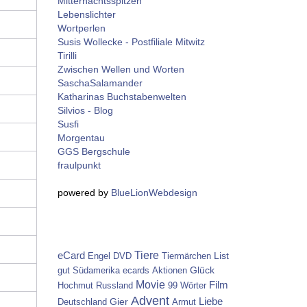
Mitternachtsspitzen
Lebenslichter
Wortperlen
Susis Wollecke - Postfiliale Mitwitz
Tirilli
Zwischen Wellen und Worten
SaschaSalamander
Katharinas Buchstabenwelten
Silvios - Blog
Susfi
Morgentau
GGS Bergschule
fraulpunkt
powered by
BlueLionWebdesign
Tiere
eCard
List
Engel
DVD
Tiermärchen
Glück
gut
Südamerika
ecards
Aktionen
Movie
Film
Hochmut
Russland
99 Wörter
Advent
Gier
Liebe
Deutschland
Armut