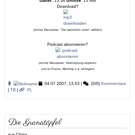
Dauer:
13:34
Grösse
: 13 MB
Download?
(rechte Maustaste, "Ziel speichern unter" wählen)
Podcast abonnieren?
(rechte Maustaste, Verknüpfung kopieren
und im iTunes, WinAmp o.ä. einfügen)
04.07.2007, 13.53
|
(0/0)
Kommentare
|
TB
|
PL
Die Granatäpfel
aus China