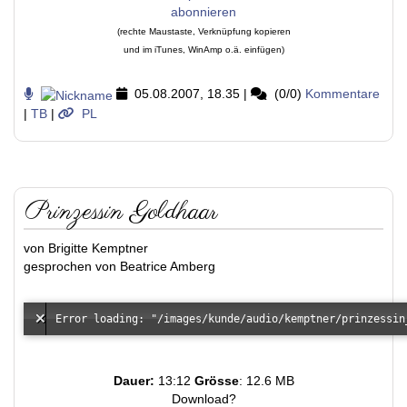
(rechte Maustaste, Verknüpfung kopieren
und im iTunes, WinAmp o.ä. einfügen)
05.08.2007, 18.35
|
(0/0)
Kommentare
|
TB
|
PL
Prinzessin Goldhaar
von Brigitte Kemptner
gesprochen von Beatrice Amberg
Dauer:
13:12
Grösse
: 12.6 MB
Download?