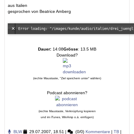
aus Italien
gesprochen von Beatrice Amberg
Dauer:
14:08
Grösse
: 13.5 MB
Download?
(rechte Maustaste, "Ziel speichern unter" wählen)
Podcast abonnieren?
(rechte Maustaste, Verknüpfung kopieren
und im iTunes, WinAmp o.ä. einfügen)
BLW
29.07.2007, 18.51
|
(0/0)
Kommentare
|
TB
|