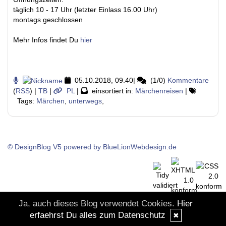
täglich 10 - 17 Uhr (letzter Einlass 16.00 Uhr)
montags geschlossen
Mehr Infos findet Du
hier
05.10.2018, 09.40
|
(1/0)
Kommentare
(
RSS
) |
TB
|
PL
|
einsortiert in:
Märchenreisen
|
Tags:
Märchen
,
unterwegs
,
© DesignBlog V5 powered by BlueLionWebdesign.de
Ja, auch dieses Blog verwendet Cookies.
Hier
erfaehrst Du alles zum Datenschutz
✖